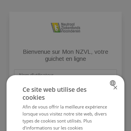
Bienvenue sur Mon NZVL, votre
guichet en ligne
Nom d'utilisateur
×
Ce site web utilise des
Mot de passe
cookies
DUTCH
Affichez le mot de passe
Afin de vous offrir la meilleure expérience
FRENCH
lorsque vous visitez notre site web, divers
Se connecter
types de cookies sont utilisés.
Plus
d'informations sur les cookies