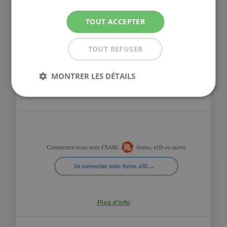
Nom d'utilisateur
ou
mot de passe
oublié
TOUT ACCEPTER
Nom d'utilisateur et mot de passe oubliés
Créez une compte
TOUT REFUSER
Vous recevez un message d’erreur lors de
MONTRER LES DÉTAILS
votre connexion ?
Consultez
ici
les solutions
possibles.
Plus d'info